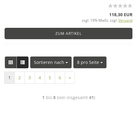
118,30 EUR
zzgl. 19% MwSt. zzgl.
Versand
ZUM ARTIKEL
Sortieren nach
8 pro Seite
1
2
3
4
5
6
»
1
bis
8
(von insgesamt
41
)