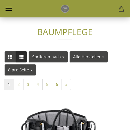
BAUMPFLEGE
Sortieren nach
Alle Hersteller
8 pro Seite
1
2
3
4
5
6
»