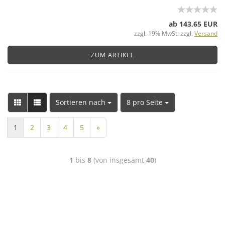
ab 143,65 EUR
zzgl. 19% MwSt. zzgl.
Versand
ZUM ARTIKEL
Sortieren nach
8 pro Seite
1
2
3
4
5
»
1
bis
8
(von insgesamt
40
)