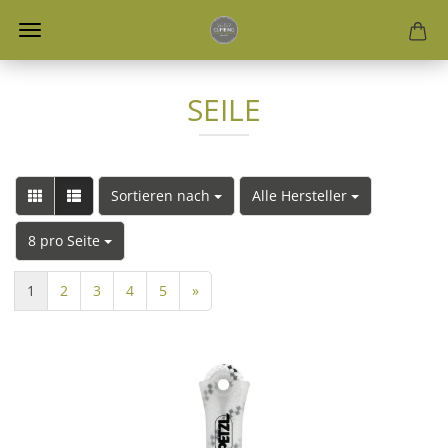
SEILE
Sortieren nach
Alle Hersteller
8 pro Seite
1
2
3
4
5
»