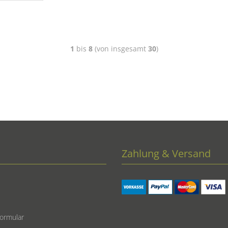
1
bis
8
(von insgesamt
30
)
Zahlung & Versand
formular