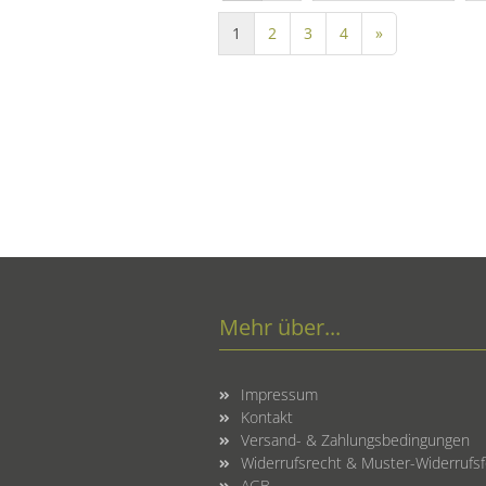
1
2
3
4
»
Mehr über...
Impressum
Kontakt
Versand- & Zahlungsbedingungen
Widerrufsrecht & Muster-Widerrufs
AGB