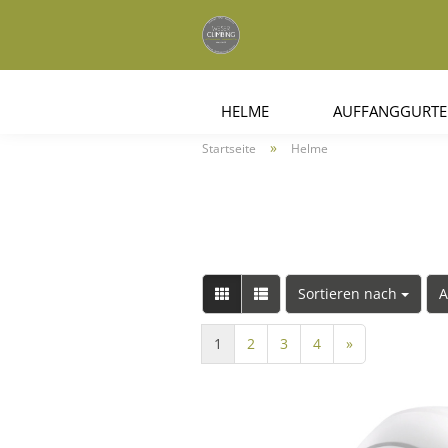
HELME
AUFFANGGURTE
»
Startseite
Helme
Sortieren nach
A
1
2
3
4
»