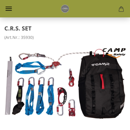
C.R.S. SET
(Art.Nr.:
35930
)