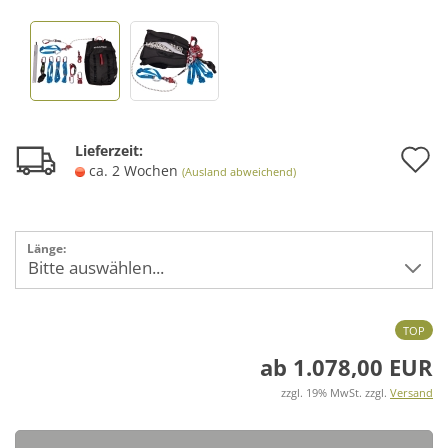
A
Lieferzeit:
ca. 2 Wochen
(Ausland abweichend)
d
M
Länge:
TOP
ab 1.078,00 EUR
zzgl. 19% MwSt. zzgl.
Versand